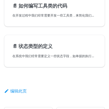
📄️
如何编写工具类的代码
在开发过程中我们经常需要开发一些工具类，来简化我们的开发。如ID生成、日期处理等。工具类的编码需要遵循一定的规范，具体如下：
📄️
状态类型的定义
在系统中我们经常需要定义一些状态字段，如单据的执行状态、审核状态等状态字段，或者一些类型字段，如用户类型、客户类型等。那如何定义这些状态或类型呢？一般有两种方式即枚举和字典表，那什么时候用枚举，什么时候用字典表呢？
编辑此页